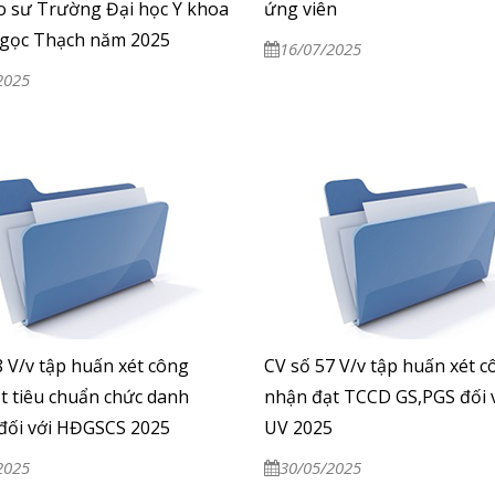
o sư Trường Đại học Y khoa
ứng viên
gọc Thạch năm 2025
16/07/2025
2025
8 V/v tập huấn xét công
CV số 57 V/v tập huấn xét c
t tiêu chuẩn chức danh
nhận đạt TCCD GS,PGS đối v
đối với HĐGSCS 2025
UV 2025
2025
30/05/2025