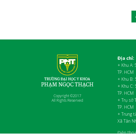
Địa chỉ:
+ Khu A:
TP. HCM
+ Khu B:
+ Khu C:
TP. HCM
Copyright ©2017
+ Trụ sở 
All Rights Reserved
TP. HCM
+ Trung t
Xã Tân N
Điện thoạ