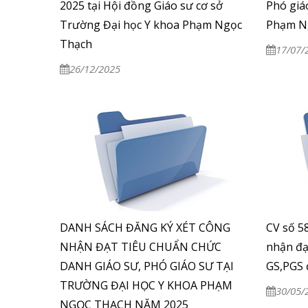
2025 tại Hội đồng Giáo sư cơ sở
Phó giá
Trường Đại học Y khoa Phạm Ngọc
Phạm N
Thạch
17/07/
26/12/2025
DANH SÁCH ĐĂNG KÝ XÉT CÔNG
CV số 5
NHẬN ĐẠT TIÊU CHUẨN CHỨC
nhận đạ
DANH GIÁO SƯ, PHÓ GIÁO SƯ TẠI
GS,PGS 
TRƯỜNG ĐẠI HỌC Y KHOA PHẠM
30/05/
NGỌC THẠCH NĂM 2025