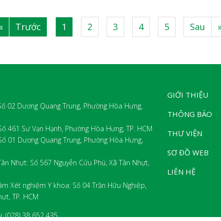
«
Trước
1
2
3
4
5
Sau
|
|
|
|
|
|
GIỚI THIỆU
 Số 02 Dương Quang Trung, Phường Hòa Hưng,
THÔNG BÁO
 Số 461 Sư Vạn Hạnh, Phường Hòa Hưng, TP. HCM
THƯ VIỆN
 Số 01 Dương Quang Trung, Phường Hòa Hưng,
SƠ ĐỒ WEB
Tân Nhựt: Số 567 Nguyễn Cửu Phú, Xã Tân Nhựt,
LIÊN HỆ
âm Xét nghiệm Y khoa: Số 04 Trần Hữu Nghiệp,
hựt, TP. HCM
i: (028) 38 652 435