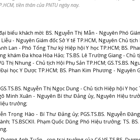
P.HCM, tiền thân của PNTU ngày nay.
đại biểu khách mời: BS. Nguyễn Thị Mẫn - Nguyên Phó Giá
 Liễu - Nguyên Giám đốc Sở Y tế TP.HCM, Nguyên Chủ tịch 
Anh Lan - Phó Tổng Thư ký Hiệp hội Y học TP.HCM; BS. Ph
òng khám Đa khoa Hòa Hảo; TS.BS. Lê Trường Giang - Chủ tị
Vũ Thị Nhung - Chủ tịch Hội Phụ Sản TP.HCM; GS.TS.BS. Ng
 Đại học Y Dược TP.HCM; BS. Phan Kim Phương - Nguyên 
PGS.TS.BS. Nguyễn Thị Ngọc Dung - Chủ tịch Hiệp hội Y học
gô Minh Xuân - Nguyên Bí thư Đảng ủy, Nguyên Hiệu trưở
iệu trưởng;
ễn Trọng Hào - Bí Thư Đảng ủy; PGS.TS.BS. Nguyễn Đăng
hành; TS.BSCKII. Phạm Quốc Dũng Phó Hiệu trưởng; TS. BS
ng.
ác Dương Anh Tuấn - con trai trưởng của Cố VS.TS.BS. Dươ