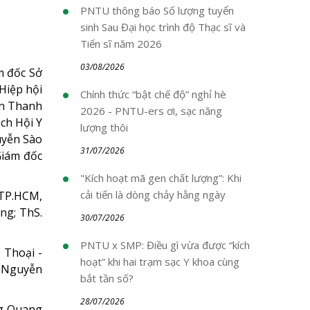
PNTU thông báo Số lượng tuyển
sinh Sau Đại học trình độ Thạc sĩ và
Tiến sĩ năm 2026
03/08/2026
m đốc Sở
Hiệp hội
Chính thức “bật chế độ” nghỉ hè
an Thanh
2026 - PNTU-ers ơi, sạc năng
ch Hội Y
lượng thôi
uyễn Sào
31/07/2026
Giám đốc
"Kích hoạt mã gen chất lượng”: Khi
cải tiến là dòng chảy hằng ngày
 TP.HCM,
ng; ThS.
30/07/2026
PNTU x SMP: Điều gì vừa được “kích
 Thoại -
hoạt” khi hai trạm sạc Y khoa cùng
. Nguyễn
bắt tần số?
28/07/2026
ng Quang