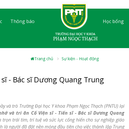
c
Thông báo
Học bổng
Trang chủ
Sự kiện - Hoạt động
ến sĩ - Bác sĩ Dương Quang Trung
ầy và trò Trường Đại học Y khoa Phạm Ngọc Thạch (PNTU) lại
 và tri ân Cố Viện sĩ - Tiến sĩ - Bác sĩ Dương Quang
trọn trái tim, trí tuệ và sức lực cống hiến cho sự nghiệp giáo
h là người đã đặt nền móng đầu tiên cho việc thành lập Trung