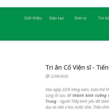
Giới thiệu
Đào tạo
Đơn vị
Tin tứ
Tri ân Cố Viện sĩ - Ti
22/06/2026
Vào ngày 22/6 hằng năm, toàn thể th
cùng tề tựu để
thành kính tưởng nhớ
Trung
- người Thầy kính yêu đã dành 
dục và nền y học nước nhà. Thầy chín