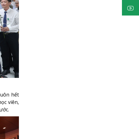
luôn hết
học viên,
ước.