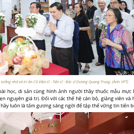
ởng nhớ và tri ân Cố Viện sĩ - Tiến sĩ - Bác sĩ Dương Quang Trung. (Ảnh: VPT)
ài học, di sản cùng hình ảnh người thầy thuốc mẫu mực 
n nguyên giá trị. Đối với các thế hệ cán bộ, giảng viên và 
hầy luôn là tấm gương sáng ngời để tập thể vững tin tiến b