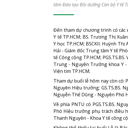
tâm Đào tạo Bồi dưỡng Cán bộ Y tế T
Đến tham dự chương trình có các 
Y tế TP.HCM; BS. Trương Thị Xuân
Y học TP.HCM; BSCKII. Huỳnh Thị 
Hải - Giám đốc Trung tâm Y tế Ph
tế Công cộng TP.HCM; PGS.TS.BS. 
Trung - Nguyên Trưởng khoa Y -
Viện tim TP.HCM;
Tham dự buổi lễ hôm nay còn có: 
Nguyên Hiệu trưởng; GS.TS.BS. N
Nguyễn Thế Dũng - Nguyên Phó H
Về phía PNTU có PGS.TS.BS. Nguy
Phó Hiệu trưởng phụ trách điều 
Thanh Nguyên - Khoa Y tế công cộ
Không thể thiếu tại buổi Lễ là B